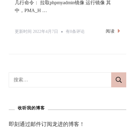
几行命令： 拉取phpmyadmin镜像 运行镜像 其
中，PMA_H …
在
阅读
更新时间
2022年4月7日
有0条评论
Docker
中
安
装
Phpmyadmin
搜
索：
收听我的博客
即刻通过邮件订阅龙进的博客！