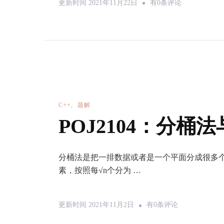
【论
更新时间
2021年11月22日
有0条评论
文
阅
读
笔
记】
Myers
的
C++
题解
O(ND)
POJ2104：分桶
时
间
分桶法是把一排数据或者是一个平面分成很多
复
素，按照每√n个分为 …
杂
度
POJ2104：
更新时间
2021年11月2日
有0条评论
的
分
高