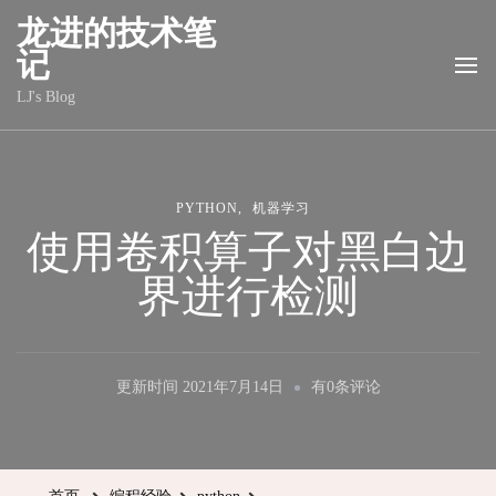
龙进的技术笔
记
LJ's Blog
PYTHON
机器学习
使用卷积算子对黑白边
界进行检测
使
更新时间
2021年7月14日
有0条评论
用
卷
积