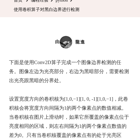
首页
编程经验
python
算
使用卷积算子对黑白边界进行检测
子
对
黑
白
由
龍進
边
界
下面是使用Conv2D算子完成一个图像边界检测的任
进
务。图像左边为光亮部分，右边为黑暗部分，需要检测
行
出光亮跟黑暗的分界处。
检
测
设置宽度方向的卷积核为[1,0,−1][1, 0, -1][1,0,−1]，此卷
积核会将宽度方向间隔为1的两个像素点的数值相减。
当卷积核在图片上滑动时，如果它所覆盖的像素点位于
亮度相同的区域，则左右间隔为1的两个像素点数值的
差为0。只有当卷积核覆盖的像素点有的处于光亮区