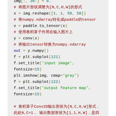
img
[:,
30
:]
=
0.
# 将图片形状调整为[N,C,H,W]的形式
x 
=
 img
.
reshape
([
1
,
1
,
50
,
50
])
# 将numpy.ndarray转化成paddle的tensor
x 
=
 paddle
.
to_tensor
(
x
)
# 使用卷积算子作用在输入图片上
y 
=
 conv
(
x
)
# 将输出tensor转换为numpy.ndarray
out
=
 y
.
numpy
()
f 
=
 plt
.
subplot
(
121
)
f
.
set_title
(
'input image'
,
fontsize
=
15
)
plt
.
imshow
(
img
,
 cmap
=
'gray'
)
f 
=
 plt
.
subplot
(
122
)
f
.
set_title
(
'output feature map'
,
fontsize
=
15
)
# 卷积算子Conv2D输出形状为[N,C,H,W]形式，
此处N,C=1， 输出数据形状为[1,1,H,W]，是四