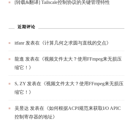
[转载&翻译] Tailscale控制协议的关键管理特性
近期评论
itfanr
发表在《
计算几何之求圆与直线的交点
》
龍進
发表在《
视频文件太大？使用FFmpeg来无损压
缩它！
》
S, ZY
发表在《
视频文件太大？使用FFmpeg来无损压
缩它！
》
吴昱达
发表在《
如何根据ACPI规范来获取I/O APIC
控制寄存器的地址
》