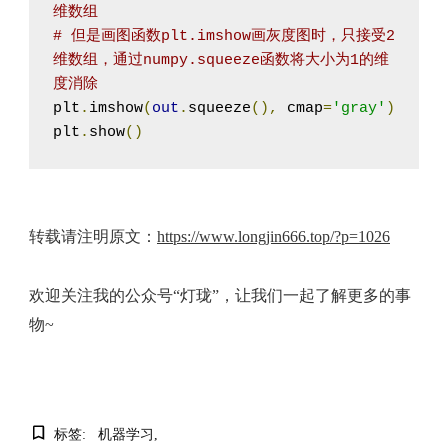
维数组
# 但是画图函数plt.imshow画灰度图时，只接受2
维数组，通过numpy.squeeze函数将大小为1的维
度消除
plt
.
imshow
(
out
.
squeeze
(),
 cmap
=
'gray'
)
plt
.
show
()
转载请注明原文：
https://www.longjin666.top/?p=1026
欢迎关注我的公众号“灯珑”，让我们一起了解更多的事
物~
标签:
机器学习