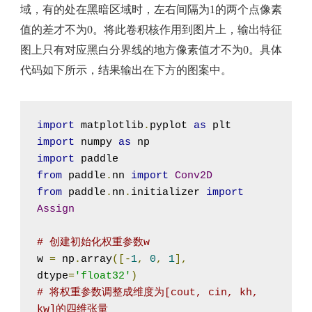
域，有的处在黑暗区域时，左右间隔为1的两个点像素
值的差才不为0。将此卷积核作用到图片上，输出特征
图上只有对应黑白分界线的地方像素值才不为0。具体
代码如下所示，结果输出在下方的图案中。
import
 matplotlib
.
pyplot 
as
import
 numpy 
as
import
from
 paddle
.
nn 
import
Conv2D
from
 paddle
.
nn
.
initializer 
import
Assign
# 创建初始化权重参数w
w 
=
 np
.
array
([-
1
,
0
,
1
],
dtype
=
'float32'
)
# 将权重参数调整成维度为[cout, cin, kh, 
kw]的四维张量